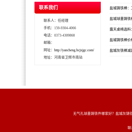
联系我们
盐城铸铁棒：
盐城球墨铸铁
联系人：任经理
手机：159-9304-4066
露天桌椅选料
电话：0373-4309868
盐城铸铁棒价
邮箱：
网址：
http://yancheng.hcjxjgc.com/
盐城灰铁棒减
地址：河南省卫辉市南站
无气孔球墨铸铁件哪家好？盐城灰铸铁
联