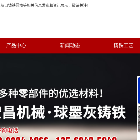
材,灰口铸铁圆棒等相关信息发布和资讯展示，敬请关注！
产品中心
新闻动态
铸铁工艺