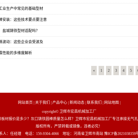
工业生产中常见的基础型材
棒安装：这些技术要点要注意
：盐城铸铁型材适配吗？
格波动：这些企业会受波及
震性能的多维度解析
«
1
2
3
4
5
网站首页
|
关于我们
|
产品中心
|
新闻动态
|
联系我们
|
网站地图
|
copyright© 卫辉市宏昌机械加工厂
板材报价是多少？灰口铸铁圆棒质量怎么样？卫辉市宏昌机械加工厂专注承接无气孔球
版权所有，严禁转载或镜像，违者必究！
系人：任经理 电话：159-9304-4066 地址：河南省卫辉市南站
豫ICP备2021038359