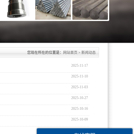
您现在所在的位置是：
网站首页
>
新闻动态
2025-11-17
2025-11-10
2025-11-03
2025-10-27
2025-10-16
2025-10-09
2025-09-30