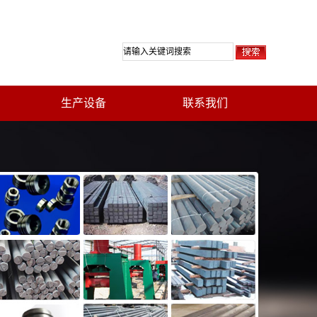
生产设备
联系我们