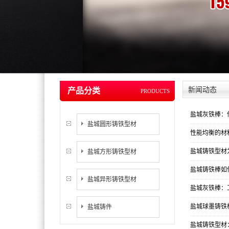
新闻动态
产品分类
PRODUCTS
盐城灰铁棒：
盐城圆形铸铁型材
性能均衡的材
盐城铸铁型材
盐城方形铸铁型材
盐城铸铁棒如
盐城异形铸铁型材
盐城灰铁棒：
盐城球墨铸铁
盐城铸件
盐城铸铁型材