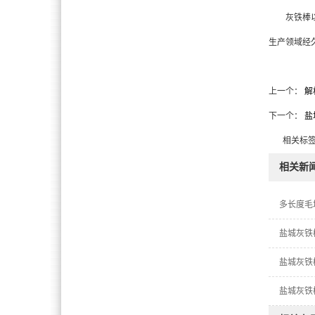
灰铁棒以稳
生产领域经
上一个：
解
下一个：
盐
相关标签
相关新
多长度毛
盐城灰铁
盐城灰铁
盐城灰铁