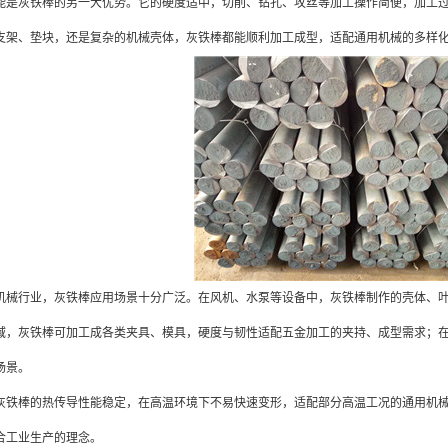
灰铁棒的另一大优势。它的硬度适中，切削、钻孔、攻丝等加工操作简便，加工过
支架、垫块，还是复杂的机械壳体，灰铁棒都能顺利加工成型，适配通用机械的多样
行业，灰铁棒应用场景十分广泛。在风机、水泵等设备中，灰铁棒制作的壳体、叶
域，灰铁棒可加工成各类夹具、模具，硬度与韧性适配五金加工的夹持、成型需求；
场景。
棒的热传导性能稳定，在高温环境下不易快速变形，适配部分高温工况的通用机械
合工业生产的理念。