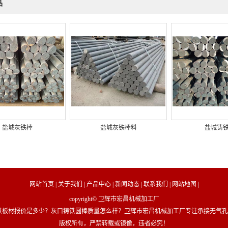
品
盐城灰铁棒
盐城灰铁棒料
盐城铸
网站首页
|
关于我们
|
产品中心
|
新闻动态
|
联系我们
|
网站地图
|
copyright© 卫辉市宏昌机械加工厂
板材报价是多少？灰口铸铁圆棒质量怎么样？卫辉市宏昌机械加工厂专注承接无气孔球
版权所有，严禁转载或镜像，违者必究！