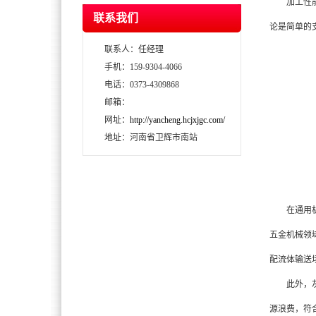
加工性能是
联系我们
论是简单的
联系人：任经理
手机：159-9304-4066
电话：0373-4309868
邮箱：
网址：
http://yancheng.hcjxjgc.com/
地址：河南省卫辉市南站
在通用机械
五金机械领
配流体输送
此外，灰铁
源浪费，符